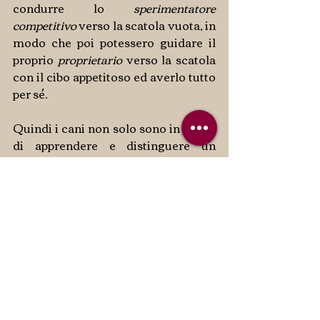
condurre lo 
sperimentatore 
competitivo
 verso la scatola vuota, in 
modo che poi potessero guidare il 
proprio 
proprietario
 verso la scatola 
con il cibo appetitoso ed averlo tutto 
per sé.
Quindi i cani non solo sono in grado 
di apprendere e distinguere un 
partner cooperativo da uno 
competitivo, ma sono anche abili 
nell’uso di quello che gli autori 
definisco ‘inganno tattico’ per 
massimizzare le probabilità di 
ottenere un vantaggio personale.