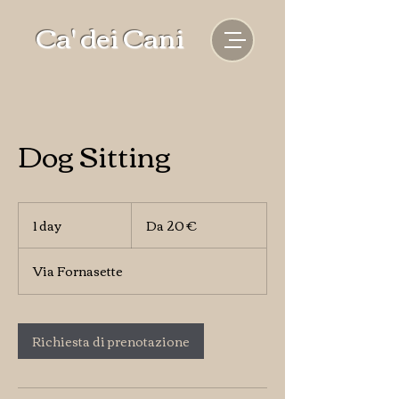
Ca' dei Cani
Dog Sitting
Da
20
1 day
1
Da 20 €
euro
d
a
Via Fornasette
Richiesta di prenotazione