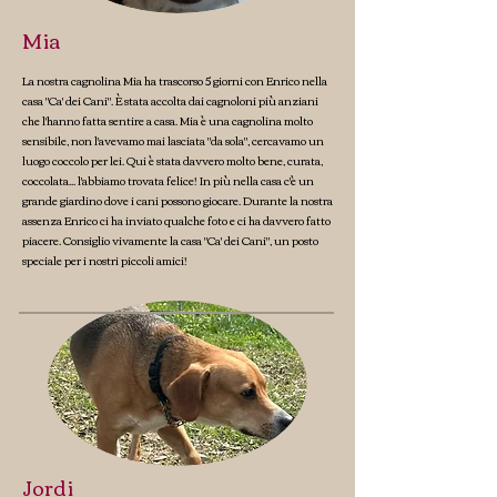
Mia
La nostra cagnolina Mia ha trascorso 5 giorni con Enrico nella
casa "Ca' dei Cani". È stata accolta dai cagnoloni più anziani
che l'hanno fatta sentire a casa. Mia è una cagnolina molto
sensibile, non l'avevamo mai lasciata "da sola", cercavamo un
luogo coccolo per lei. Qui è stata davvero molto bene, curata,
coccolata... l'abbiamo trovata felice! In più nella casa c'è un
grande giardino dove i cani possono giocare. Durante la nostra
assenza Enrico ci ha inviato qualche foto e ci ha davvero fatto
piacere. Consiglio vivamente la casa "Ca' dei Cani", un posto
speciale per i nostri piccoli amici!
Jordi