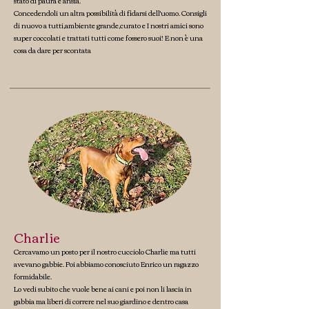
stato di paura e ansia.
Concedendoli un altra possibilità di fidarsi dell'uomo. Consigli
di nuovo a tutti,ambiente grande,curato e I nostri amici sono
super coccolati e trattati tutti come fossero suoi! E non è una
cosa da dare per scontata
Charlie
Cercavamo un posto per il nostro cucciolo Charlie ma tutti
avevano gabbie. Poi abbiamo conosciuto Enrico un ragazzo
formidabile.
Lo vedi subito che vuole bene ai cani e poi non li lascia in
gabbia ma liberi di correre nel suo giardino e dentro casa