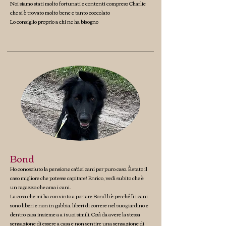
Noi siamo stati molto fortunati e contenti compreso Charlie
che si è trovato molto bene e tanto coccolato
Lo consiglio proprio a chi ne ha bisogno
Bond
Ho conosciuto la pensione ca'dei cani per puro caso. È stato il
caso migliore che potesse capitare! Enrico, vedi subito che è
un ragazzo che ama i cani.
La cosa che mi ha convinto a portare Bond li è perché lì i cani
sono liberi e non in gabbia. liberi di correre nel suo giardino e
dentro casa insieme a a i suoi simili. Così da avere la stessa
sensazione di essere a casa e non sentire una sensazione di