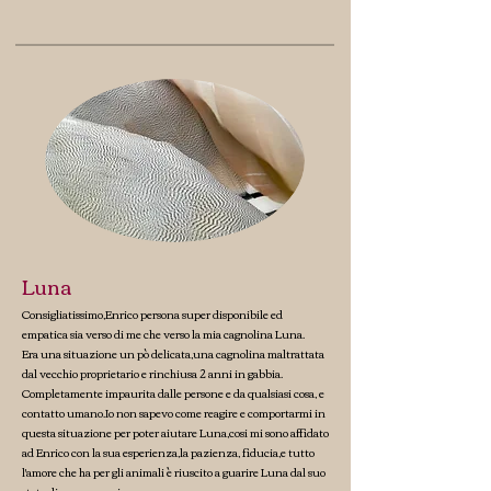
Luna
Consigliatissimo,Enrico persona super disponibile ed
empatica sia verso di me che verso la mia cagnolina Luna.
Era una situazione un pò delicata,una cagnolina maltrattata
dal vecchio proprietario e rinchiusa 2 anni in gabbia.
Completamente impaurita dalle persone e da qualsiasi cosa, e
contatto umano.Io non sapevo come reagire e comportarmi in
questa situazione per poter aiutare Luna,cosi mi sono affidato
ad Enrico con la sua esperienza,la pazienza, fiducia,e tutto
l'amore che ha per gli animali è riuscito a guarire Luna dal suo