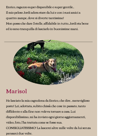
Enrico, ragazzo super disponibile e super gentile..
Il mio peloso Jordi adora stare da lui e con i suoi amici a
quattro zampe, dove si diverte tantissimo!
Non posso che dare 5 stelle, affidabile in tutto..Jordi sta bene
ed io sono tranquilla di lasciarlo in buonissime mani.
Marisol
Ho lasciato la mia cagnolona da Enrico, che dire.. meraviglioso
posto! Lei, adottata, subito chissà che cose in passato, tanto
diffidente e alla fine non voleva tornare a casa. Lui
disponibilissimo, mi ha inviato ogni giorno aggiornamenti,
video, foto, l’ha trattata come se fosse sua.
CONSIGLIATISSIMO! La lascerei altre mille volte da lui senza
pensarci due volte.